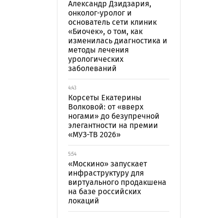
Александр Дзидзария,
онколог-уролог и
основатель сети клиник
«Биочек», о том, как
изменилась диагностика и
методы лечения
урологических
заболеваний
4:43
Корсеты Екатерины
Волковой: от «вверх
ногами» до безупречной
элегантности на премии
«МУЗ-ТВ 2026»
5:54
«Москино» запускает
инфраструктуру для
виртуального продакшена
на базе российских
локаций