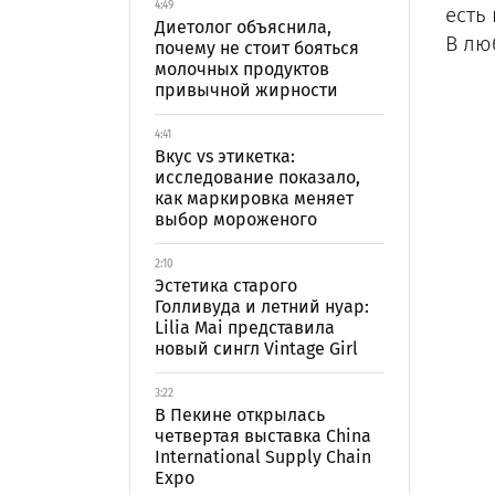
4:49
есть
Диетолог объяснила,
В лю
почему не стоит бояться
молочных продуктов
привычной жирности
4:41
Вкус vs этикетка:
исследование показало,
как маркировка меняет
выбор мороженого
2:10
Эстетика старого
Голливуда и летний нуар:
Lilia Mai представила
новый сингл Vintage Girl
3:22
В Пекине открылась
четвертая выставка China
International Supply Chain
Expo