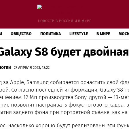
НОВОСТИ В РОССИИ И В МИРЕ
И
ОБЩЕСТВО
ПОЛИТИКА
LIFESTYLE
В МИРЕ
МОС
Galaxy S8 будет двойна
ЛОГИИ
27 АПРЕЛЯ 2023, 13:22
д за Apple, Samsung собирается оснастить свой ф
рой. Согласно последней информации, Galaxy S8 п
ешением 12 Мп производства Sony, другой — 13-ме
ние позволит настраивать фокус готового кадра, 
ытия заднего фона при портретной съёмке, как на i
ос, насколько хорошо будут реализованы эти функц