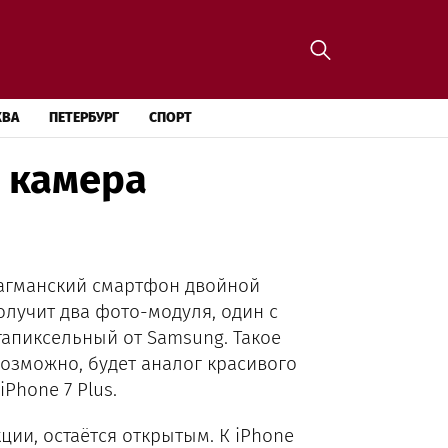
КВА
ПЕТЕРБУРГ
СПОРТ
я камера
лагманский смартфон двойной
олучит два фото-модуля, один с
гапиксельный от Samsung. Такое
возможно, будет аналог красивого
Phone 7 Plus.
ии, остаётся открытым. К iPhone