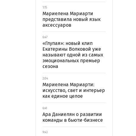
1:15
Мариелена Мариарти
представила новый язык
аксессуаров
6:47
«Глупая»: новый клип
Екатерины Волковой уже
называют одной из самых
эмоциональных премьер
сезона
2:04
Мариелена Мариарти:
искусство, свет и интерьер
как единое целое
6:41
Ара Даниелян о развитии
команды в бьюти-бизнесе
9:43