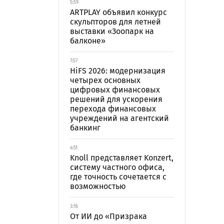
5:59
ARTPLAY объявил конкурс
скульпторов для летней
выставки «Зоопарк на
балконе»
7:57
HiFS 2026: модернизация
четырех основных
цифровых финансовых
решений для ускорения
перехода финансовых
учреждений на агентский
банкинг
4:51
Knoll представляет Konzert,
систему частного офиса,
где точность сочетается с
возможностью
3:16
От ИИ до «Призрака