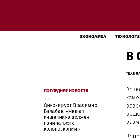
ЭКОНОМИКА
ТЕХНОЛОГИ
В 
ТЕХНО
Всле
ПОСЛЕДНИЕ НОВОСТИ
каме
4:31
разр
Онкохирург Владимир
Балабан: «Чек-ап
реше
кишечника должен
разм
начинаться с
колоноскопии»
Вопр