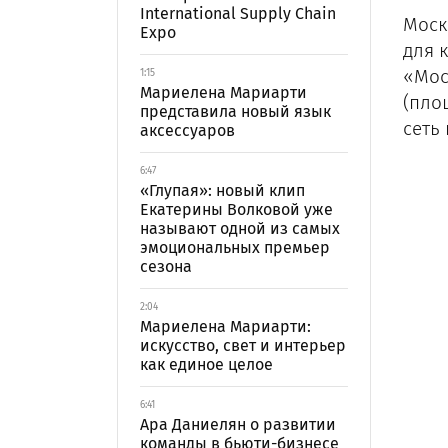
International Supply Chain
Моск
Expo
для 
«Мос
1:15
Мариелена Мариарти
(пло
представила новый язык
сеть
аксессуаров
6:47
«Глупая»: новый клип
Екатерины Волковой уже
называют одной из самых
эмоциональных премьер
сезона
2:04
Мариелена Мариарти:
искусство, свет и интерьер
как единое целое
6:41
Ара Даниелян о развитии
команды в бьюти-бизнесе