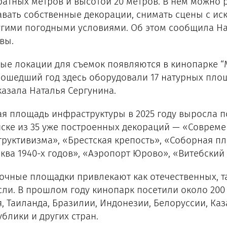
ратных метров и высотой 20 метров. В нем можно р
авать собственные декорации, снимать сцены с ис
угими погодными условиями. Об этом сообщила На
вы.
ые локации для съемок появляются в кинопарке “
рошедший год здесь оборудовали 17 натурных площ
казала Наталья Сергунина.
я площадь инфраструктуры в 2025 году выросла почт
иске из 35 уже построенных декораций — «Соврем
труктивизма», «Брестская крепость», «Соборная п
ква 1940-х годов», «Аэропорт Юрово», «Витебский 
очные площадки привлекают как отечественных, т
сли. В прошлом году кинопарк посетили около 200
я, Таиланда, Бразилии, Индонезии, Белоруссии, К
ублики и других стран.