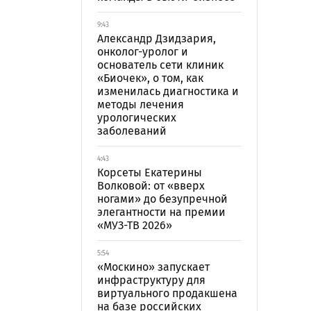
9:43
Александр Дзидзария,
онколог-уролог и
основатель сети клиник
«Биочек», о том, как
изменилась диагностика и
методы лечения
урологических
заболеваний
4:43
Корсеты Екатерины
Волковой: от «вверх
ногами» до безупречной
элегантности на премии
«МУЗ-ТВ 2026»
5:54
«Москино» запускает
инфраструктуру для
виртуального продакшена
на базе российских