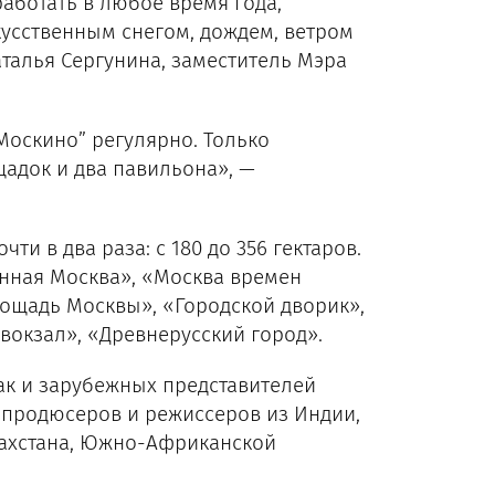
аботать в любое время года,
кусственным снегом, дождем, ветром
талья Сергунина, заместитель Мэра
Москино” регулярно. Только
адок и два павильона», —
и в два раза: с 180 до 356 гектаров.
енная Москва», «Москва времен
лощадь Москвы», «Городской дворик»,
вокзал», «Древнерусский город».
ак и зарубежных представителей
 продюсеров и режиссеров из Индии,
азахстана, Южно-Африканской