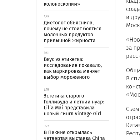
квад
колоноскопии»
созд
и др
4:49
Диетолог объяснила,
Моск
почему не стоит бояться
молочных продуктов
«Нов
привычной жирности
за п
4:41
расс
Вкус vs этикетка:
исследование показало,
Обща
как маркировка меняет
выбор мороженого
В сп
конс
2:10
«Мос
Эстетика старого
Голливуда и летний нуар:
Lilia Mai представила
Съем
новый сингл Vintage Girl
отра
Кита
3:22
В Пекине открылась
Респ
четвертая выставка China