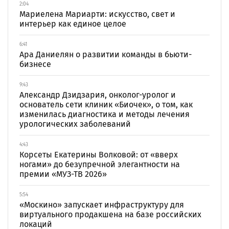
2:04
Мариелена Мариарти: искусство, свет и
интерьер как единое целое
6:41
Ара Даниелян о развитии команды в бьюти-
бизнесе
9:43
Александр Дзидзария, онколог-уролог и
основатель сети клиник «Биочек», о том, как
изменилась диагностика и методы лечения
урологических заболеваний
4:43
Корсеты Екатерины Волковой: от «вверх
ногами» до безупречной элегантности на
премии «МУЗ-ТВ 2026»
5:54
«Москино» запускает инфраструктуру для
виртуального продакшена на базе российских
локаций