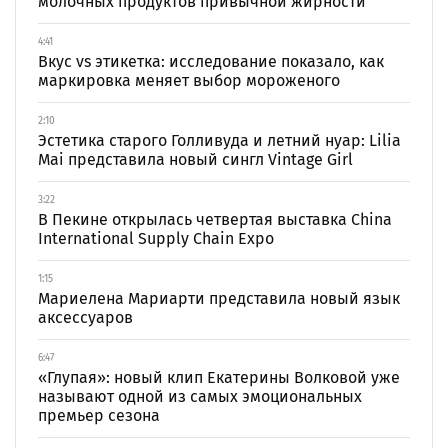
молочных продуктов привычной жирности
4:41
Вкус vs этикетка: исследование показало, как
маркировка меняет выбор мороженого
2:10
Эстетика старого Голливуда и летний нуар: Lilia
Mai представила новый сингл Vintage Girl
3:22
В Пекине открылась четвертая выставка China
International Supply Chain Expo
1:15
Мариелена Мариарти представила новый язык
аксессуаров
6:47
«Глупая»: новый клип Екатерины Волковой уже
называют одной из самых эмоциональных
премьер сезона