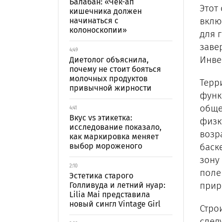
Балабан: «Чек-ап
Этот
кишечника должен
вклю
начинаться с
колоноскопии»
для 
заве
4:49
Инве
Диетолог объяснила,
почему не стоит бояться
молочных продуктов
Терр
привычной жирности
функ
обще
4:41
Вкус vs этикетка:
физк
исследование показало,
возр
как маркировка меняет
выбор мороженого
баск
зону
2:10
поле
Эстетика старого
прир
Голливуда и летний нуар:
Lilia Mai представила
новый сингл Vintage Girl
Стро
след