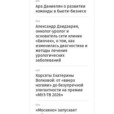
6:41
Ара Даниелян о развитии
команды в бьюти-бизнесе
9:43
Александр Дзидзария,
онколог-уролог и
основатель сети клиник
«Биочек», о том, как
изменилась диагностика и
методы лечения
урологических
заболеваний
4:43
Корсеты Екатерины
Волковой: от «вверх
ногами» до безупречной
элегантности на премии
«МУЗ-ТВ 2026»
5:54
«Москино» запускает