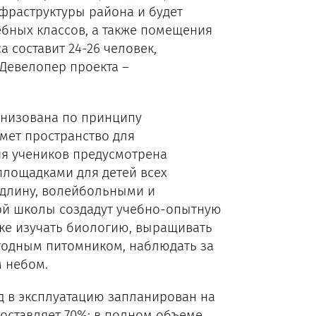
фраструктуры района и будет
бных классов, а также помещения
 составит 24-26 человек,
 Девелопер проекта –
анизована по принципу
мет пространство для
я учеников предусмотрена
лощадками для детей всех
 длину, волейбольными и
ой школы создадут учебно-опытную
тике изучать биологию, выращивать
годным питомником, наблюдать за
 небом.
од в эксплуатацию запланирован на
составляет 70%: в полном объеме