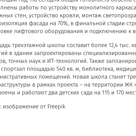
лнены работы по устройству монолитного каркаса
жных стен, устройство кровли, монтаж светопрозр
оизоляция фасада на 70%, в финальной стадии ст
новке лифтового оборудования и подключению к 
адь трехэтажной школы составит более 12,4 тыс. к
тий в здании запроектированы специализированн
ов, точных наук и ИТ-технологий. Также запланир
, спортзал площадью 540 кв. м, библиотека, медиц
нистративных помещений. Новая школа станет тр
аструктуры в рамках проекта – на территории ЖК
роены и работают два детских сада на 115 и 170 ме
: изображение от Freepik