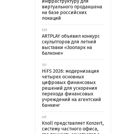
инфраструктуру для
виртуального продакшена
на базе российских
локаций
5:59
ARTPLAY объявил конкурс
скульпторов для летней
выставки «Зоопарк на
балконе»
7:57
HiFS 2026: модернизация
четырех основных
цифровых финансовых
решений для ускорения
перехода финансовых
учреждений на агентский
банкинг
4:51
Knoll представляет Konzert,
систему частного офиса,