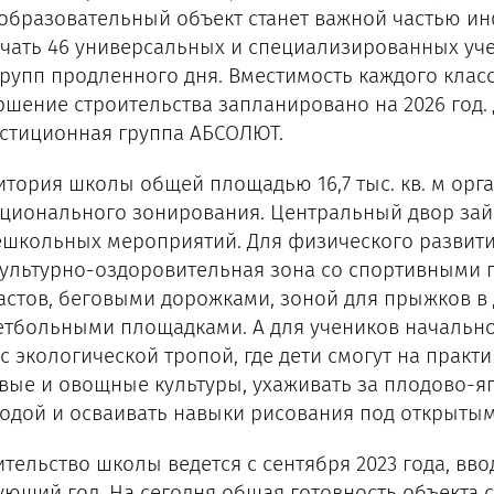
 образовательный объект станет важной частью ин
чать 46 универсальных и специализированных уче
групп продленного дня. Вместимость каждого класса
ршение строительства запланировано на 2026 год.
стиционная группа АБСОЛЮТ.
итория школы общей площадью 16,7 тыс. кв. м орг
ционального зонирования. Центральный двор зай
школьных мероприятий. Для физического развити
ультурно-оздоровительная зона со спортивными п
астов, беговыми дорожками, зоной для прыжков в
етбольными площадками. А для учеников начальн
 с экологической тропой, где дети смогут на прак
вые и овощные культуры, ухаживать за плодово-я
одой и осваивать навыки рисования под открытым
ительство школы ведется с сентября 2023 года, вв
ующий год. На сегодня общая готовность объекта 