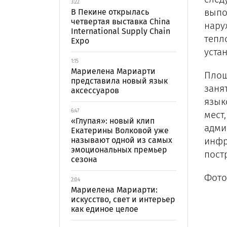
3:22
выпо
В Пекине открылась
четвертая выставка China
нару
International Supply Chain
тепл
Expo
уста
1:15
Мариелена Мариарти
Площ
представила новый язык
заня
аксессуаров
язык
6:47
мест
«Глупая»: новый клип
адми
Екатерины Волковой уже
называют одной из самых
инфр
эмоциональных премьер
пост
сезона
Фото
2:04
Мариелена Мариарти:
искусство, свет и интерьер
как единое целое