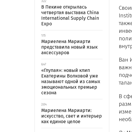
3:22
В Пекине открылась
Свои
четвертая выставка China
Insti
International Supply Chain
такж
Expo
инве
1:15
поли
Мариелена Мариарти
внут
представила новый язык
аксессуаров
Ван И
6:47
важн
«Глупая»: новый клип
подч
Екатерины Волковой уже
называют одной из самых
тала
эмоциональных премьер
сезона
В сф
разм
2:04
Мариелена Мариарти:
изме
искусство, свет и интерьер
необ
как единое целое