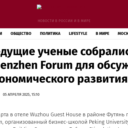
НОВОСТИ В РОССИИ И В МИРЕ
И
ОБЩЕСТВО
ПОЛИТИКА
LIFESTYLE
В МИРЕ
МОС
дущие ученые собрали
enzhen Forum для обсу
ономического развити
05 АПРЕЛЯ 2025, 15:10
арта в отеле Wuzhou Guest House в районе Футянь
m, организованный бизнес-школой Peking University