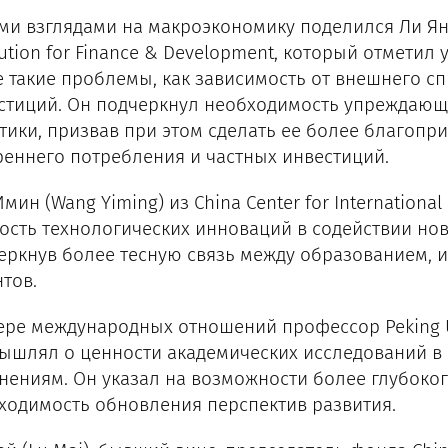
ми взглядами на макроэкономику поделился Ли Ян (
tution for Finance & Development, который отметил
е такие проблемы, как зависимость от внешнего с
стиций. Он подчеркнул необходимость упреждающ
тики, призвав при этом сделать ее более благоп
реннего потребления и частных инвестиций.
мин (Wang Yiming) из China Center for Internation
ость технологических инноваций в содействии но
еркнув более тесную связь между образованием, 
нтов.
ере международных отношений профессор Peking Un
ышлял о ценности академических исследований в
нениям. Он указал на возможности более глубоко
ходимость обновления перспектив развития.