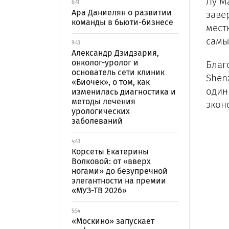
Лу М
6:41
Ара Даниелян о развитии
заве
команды в бьюти-бизнесе
мест
самы
9:43
Александр Дзидзария,
онколог-уролог и
Благ
основатель сети клиник
Shen
«Биочек», о том, как
один
изменилась диагностика и
методы лечения
экон
урологических
заболеваний
4:43
Корсеты Екатерины
Волковой: от «вверх
ногами» до безупречной
элегантности на премии
«МУЗ-ТВ 2026»
5:54
«Москино» запускает