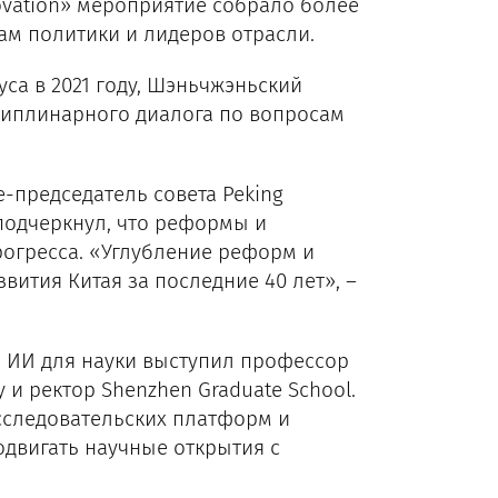
novation» мероприятие собрало более
сам политики и лидеров отрасли.
са в 2021 году, Шэньчжэньский
циплинарного диалога по вопросам
е-председатель совета Peking
 подчеркнул, что реформы и
огресса. «Углубление реформ и
ития Китая за последние 40 лет», –
 ИИ для науки выступил профессор
y и ректор Shenzhen Graduate School.
следовательских платформ и
двигать научные открытия с