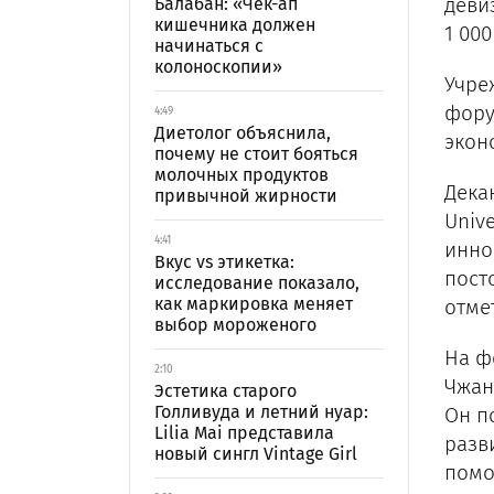
деви
Балабан: «Чек-ап
кишечника должен
1 00
начинаться с
колоноскопии»
Учре
фору
4:49
Диетолог объяснила,
экон
почему не стоит бояться
молочных продуктов
Дека
привычной жирности
Univ
4:41
инно
Вкус vs этикетка:
пост
исследование показало,
как маркировка меняет
отме
выбор мороженого
На ф
2:10
Чжан 
Эстетика старого
Голливуда и летний нуар:
Он п
Lilia Mai представила
разв
новый сингл Vintage Girl
помо