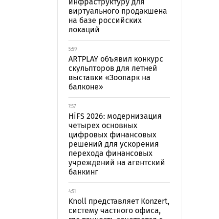
инфраструктуру для
виртуального продакшена
на базе российских
локаций
5:59
ARTPLAY объявил конкурс
скульпторов для летней
выставки «Зоопарк на
балконе»
7:57
HiFS 2026: модернизация
четырех основных
цифровых финансовых
решений для ускорения
перехода финансовых
учреждений на агентский
банкинг
4:51
Knoll представляет Konzert,
систему частного офиса,