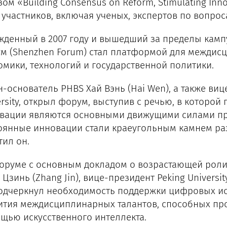
зом «Building Consensus on Reform, Stimulating In
0 участников, включая ученых, экспертов по вопро
жденный в 2007 году и вышедший за пределы кампу
м (Shenzhen Forum) стал платформой для междис
омики, технологий и государственной политики.
н-основатель PHBS Хай Вэнь (Hai Wen), а также виц
ersity, открыл форум, выступив с речью, в которой
вации являются основными движущими силами пр
оянные инновации стали краеугольным камнем разв
тил он.
оруме с основным докладом о возрастающей роли
Цзинь (Zhang Jin), вице-президент Peking Universit
одчеркнул необходимость поддержки цифровых ис
ития междисциплинарных талантов, способных про
щью искусственного интеллекта.