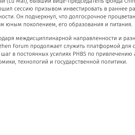
ай (Lu Mai), бывший вице-председатель фонда Chin
ршил сессию призывом инвестировать в раннее раз
ности. Он подчеркнул, что долгосрочное процветан
м юным поколением, его образования и питания.
одаря междисциплинарной направленности и раз
zhen Forum продолжает служить платформой для с
 шаг в постоянных усилиях PHBS по привлечению 
омики, технологий и государственной политики.