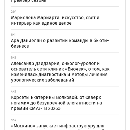
премьер сезона
2:04
Мариелена Мариарти: искусство, свет и
интерьер как единое целое
6:41
Ара Даниелян о развитии команды в бьюти-
бизнесе
9:43
Александр Дзидзария, онколог-уролог и
основатель сети клиник «Биочек», о том, как
изменилась диагностика и методы лечения
урологических заболеваний
4:43
Корсеты Екатерины Волковой: от «вверх
ногами» до безупречной элегантности на
премии «МУЗ-ТВ 2026»
5:54
«Москино» запускает инфраструктуру для