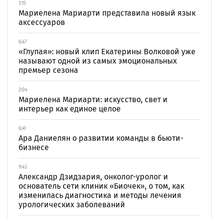
1:15
Мариелена Мариарти представила новый язык
аксессуаров
6:47
«Глупая»: новый клип Екатерины Волковой уже
называют одной из самых эмоциональных
премьер сезона
2:04
Мариелена Мариарти: искусство, свет и
интерьер как единое целое
6:41
Ара Даниелян о развитии команды в бьюти-
бизнесе
9:43
Александр Дзидзария, онколог-уролог и
основатель сети клиник «Биочек», о том, как
изменилась диагностика и методы лечения
урологических заболеваний