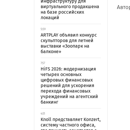
инфраструктуру для
виртуального продакшена
Авто
на базе российских
локаций
5:59
ARTPLAY объявил конкурс
скульпторов для летней
выставки «Зоопарк на
балконе»
7:57
HiFS 2026: модернизация
четырех основных
цифровых финансовых
решений для ускорения
перехода финансовых
учреждений на агентский
банкинг
4:51
Knoll представляет Konzert,
систему частного офиса,