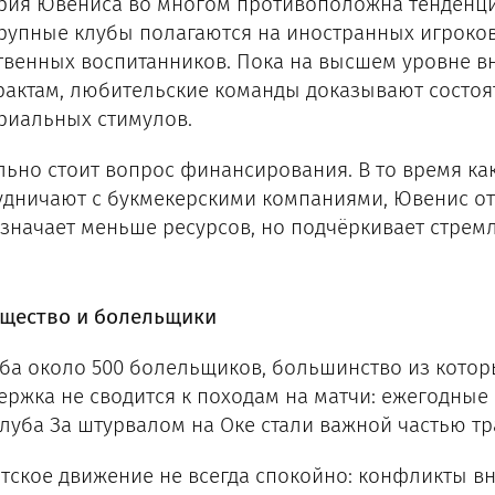
рия Ювениса во многом противоположна тенденци
крупные клубы полагаются на иностранных игроков,
твенных воспитанников. Пока на высшем уровне 
рактам, любительские команды доказывают состоя
риальных стимулов.
льно стоит вопрос финансирования. В то время ка
удничают с букмекерскими компаниями, Ювенис от
означает меньше ресурсов, но подчёркивает стрем
щество и болельщики
уба около 500 болельщиков, большинство из котор
ержка не сводится к походам на матчи: ежегодные
клуба За штурвалом на Оке стали важной частью тр
тское движение не всегда спокойно: конфликты вн