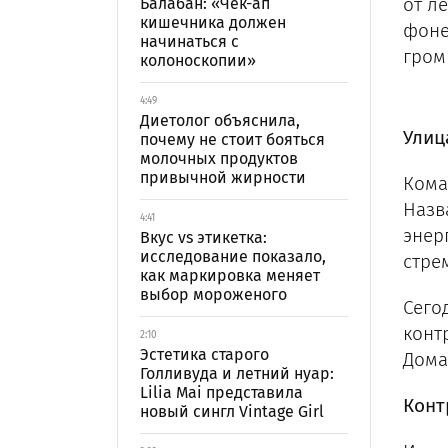
от л
Балабан: «Чек-ап
кишечника должен
фоне
начинаться с
гром
колоноскопии»
4:49
Диетолог объяснила,
Улиц
почему не стоит бояться
молочных продуктов
привычной жирности
Кома
Назв
4:41
энер
Вкус vs этикетка:
исследование показало,
стре
как маркировка меняет
выбор мороженого
Сего
конт
2:10
Эстетика старого
Дома
Голливуда и летний нуар:
Lilia Mai представила
Конт
новый сингл Vintage Girl