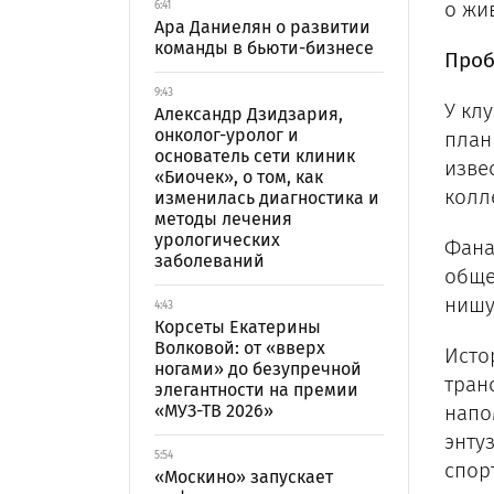
о жи
6:41
Ара Даниелян о развитии
команды в бьюти-бизнесе
Проб
9:43
У кл
Александр Дзидзария,
онколог-уролог и
план
основатель сети клиник
изве
«Биочек», о том, как
колл
изменилась диагностика и
методы лечения
урологических
Фана
заболеваний
обще
нишу
4:43
Корсеты Екатерины
Волковой: от «вверх
Исто
ногами» до безупречной
тран
элегантности на премии
«МУЗ-ТВ 2026»
напо
энту
5:54
спор
«Москино» запускает