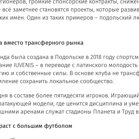
егионеров, громкие спонсорские контракты, снижен
 всё заметнее становятся проекты, которые разви
ких имён. Один из таких примеров – подольский лю
а вместо трансферного рынка
нда была создана в Подольске в 2018 году спортс
ание IUVENIS – в переводе с латинского молодость 
гию и собственные силы. В основе клуба не транс
мление сохранить локальное сообщество.
дня в составе более пятидесяти игроков. Играющий
ратакующей модели, где ценится дисциплина и уме
шними аренами служат стадионы Планета и Труд в
раст с большим футболом