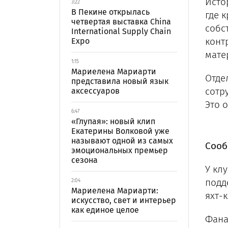
Исто
3:22
В Пекине открылась
где 
четвертая выставка China
собс
International Supply Chain
конт
Expo
мате
1:15
Мариелена Мариарти
Отде
представила новый язык
сотр
аксессуаров
Это 
6:47
«Глупая»: новый клип
Екатерины Волковой уже
называют одной из самых
Сооб
эмоциональных премьер
сезона
У кл
подд
2:04
Мариелена Мариарти:
яхт-
искусство, свет и интерьер
как единое целое
Фана